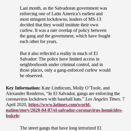
Last month, as the Salvadoran government was
enforcing one of Latin America’s earliest and
most stringent lockdowns, leaders of MS-13
decided that they would institute their own
curfew. It was a rare overlap of policy between
the gang and the government, which have fought
each other for years.
But it also reflected a reality in much of El
Salvador: The police have limited access in
neighborhoods under criminal control, and in
those places, only a gang-enforced curfew would
be observed.
Key Information:
Kate Linthicum, Molly O’Toole, and
Alexander Renderos, “In El Salvador, gangs are enforcing the
coronavirus lockdown with baseball bats.”
Los Angeles Times
. 7
April 2020,
https://www.latimes.com/world-
nation/story/2020-04-07/el-salvador-coronavirus-homicides-
bukele
:
The street gangs that have long terrorized El