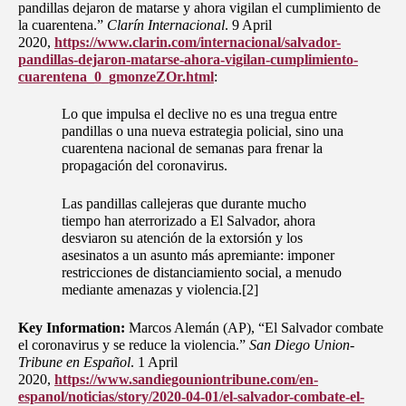
pandillas dejaron de matarse y ahora vigilan el cumplimiento de
la cuarentena.”
Clarín Internacional
. 9 April
2020,
https://www.clarin.com/internacional/salvador-
pandillas-dejaron-matarse-ahora-vigilan-cumplimiento-
cuarentena_0_gmonzeZOr.html
:
Lo que impulsa el declive no es una tregua entre
pandillas o una nueva estrategia policial, sino una
cuarentena nacional de semanas para frenar la
propagación del coronavirus​.
Las pandillas callejeras que durante mucho
tiempo han aterrorizado a El Salvador, ahora
desviaron su atención de la extorsión y los
asesinatos a un asunto más apremiante: imponer
restricciones de distanciamiento social, a menudo
mediante amenazas y violencia.[2]
Key Information:
Marcos Alemán (AP), “El Salvador combate
el coronavirus y se reduce la violencia.”
San Diego Union-
Tribune en Español
. 1 April
2020,
https://www.sandiegouniontribune.com/en-
espanol/noticias/story/2020-04-01/el-salvador-combate-el-