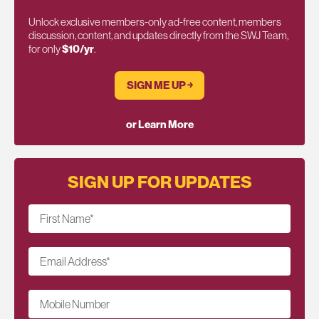
Unlock exclusive members-only ad-free content, members
discussion, content, and updates directly from the SWJ Team,
for only
$10/yr
.
SIGN ME UP ￫
or Learn More
SIGN UP FOR UPDATES
First Name
*
Email Address
*
Mobile Number