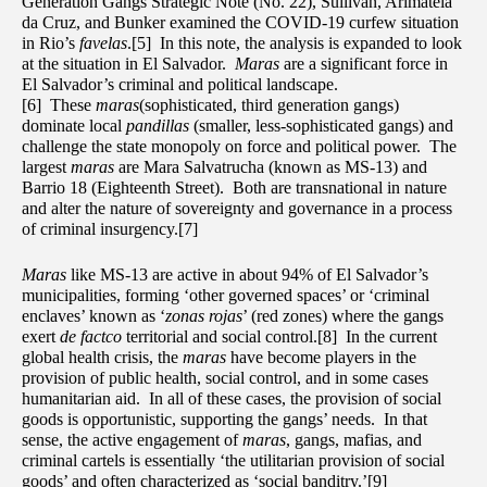
Generation Gangs Strategic Note (No. 22), Sullivan, Arimatéia
da Cruz, and Bunker examined the COVID-19 curfew situation
in Rio’s
favelas
.[5] In this note, the analysis is expanded to look
at the situation in El Salvador.
Maras
are a significant force in
El Salvador’s criminal and political landscape.
[6] These
maras
(sophisticated, third generation gangs)
dominate local
pandillas
(smaller, less-sophisticated gangs) and
challenge the state monopoly on force and political power. The
largest
maras
are Mara Salvatrucha (known as MS-13) and
Barrio 18 (Eighteenth Street). Both are transnational in nature
and alter the nature of sovereignty and governance in a process
of criminal insurgency.[7]
Maras
like MS-13 are active in about 94% of El Salvador’s
municipalities, forming ‘other governed spaces’ or ‘criminal
enclaves’ known as ‘
zonas rojas
’ (red zones) where the gangs
exert
de factco
territorial and social control.[8] In the current
global health crisis, the
maras
have become players in the
provision of public health, social control, and in some cases
humanitarian aid. In all of these cases, the provision of social
goods is opportunistic, supporting the gangs’ needs. In that
sense, the active engagement of
maras
, gangs, mafias, and
criminal cartels is essentially ‘the utilitarian provision of social
goods’ and often characterized as ‘social banditry.’[9]