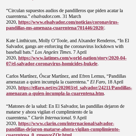
“Circulan supuestos audios de pandilleros que piden acatar la
cuarentena.”
elsalvador.com
. 31 March
2020,
https://www.elsalvador.com/noticias/coronavirus-
pandillas-ms-amenaza-cuarentena/701446/2020/
.
Kate Linthicum, Molly O’Toole, and Alxander Renderos, “In El
Salvador, gangs are enforcing the coronavirus lockdown with
baseball bats.”
Los Angeles Times
. 7 April
2020,
https://www.latimes.com/world-nation/story/2020-04-
07/el-salvador-coronavirus-homicides-bukele
.
Carlos Martínez, Óscar Martínez, and Efren Lemus, “Pandillas
amenazan a quien incumpla la cuarentena.”
El Faro
, 18 April
2020,
https://elfaro.net/es/202003/el_salvador/24211/Pandillas-
amenazan-a-quien-incumpla-la-cuarentena.htm
.
“Matones de la salud: En El Salvador, las pandillas dejaron de
matarse y ahora vigilan el cumplimiento de la
cuarentena.”
Clarín Internacional
. 9 April
2020,
https://www.clarin.com/internacional/salvador-
pandillas-dejaron-matarse-ahora-vigilan-cumplimiento-
cuarentena_0_gmonzeZOr.html
.