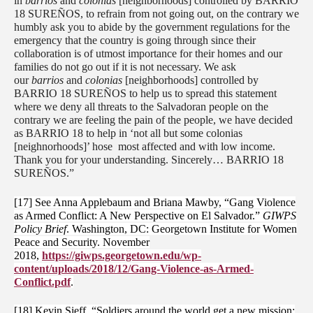
in
barrios
and
colonias
[neighborhoods] controlled by BARRIO
18 SUREÑOS, to refrain from not going out, on the contrary we
humbly ask you to abide by the government regulations for the
emergency that the country is going through since their
collaboration is of utmost importance for their homes and our
families do not go out if it is not necessary. We ask
our
barrios
and
colonias
[neighborhoods] controlled by
BARRIO 18 SUREÑOS to help us to spread this statement
where we deny all threats to the Salvadoran people on the
contrary we are feeling the pain of the people, we have decided
as BARRIO 18 to help in ‘not all but some colonias
[neighnorhoods]’ hose most affected and with low income.
Thank you for your understanding. Sincerely… BARRIO 18
SUREÑOS.”
[17] See Anna Applebaum and Briana Mawby, “Gang Violence
as Armed Conflict: A New Perspective on El Salvador.”
GIWPS
Policy Brief
. Washington, DC: Georgetown Institute for Women
Peace and Security. November
2018,
https://giwps.georgetown.edu/wp-
content/uploads/2018/12/Gang-Violence-as-Armed-
Conflict.pdf
.
[18] Kevin Sieff, “Soldiers around the world get a new mission: