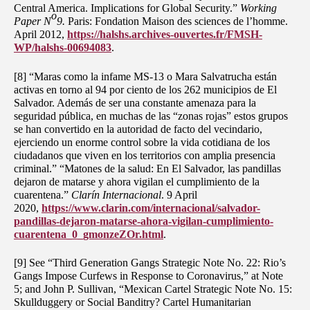
Central America. Implications for Global Security.”
Working
o
Paper N
9.
Paris: Fondation Maison des sciences de l’homme.
April 2012,
https://halshs.archives-ouvertes.fr/FMSH-
WP/halshs-00694083
.
[8] “Maras como la infame MS-13 o Mara Salvatrucha están
activas en torno al 94 por ciento de los 262 municipios de El
Salvador. Además de ser una constante amenaza para la
seguridad pública, en muchas de las “zonas rojas” estos grupos
se han convertido en la autoridad de facto del vecindario,
ejerciendo un enorme control sobre la vida cotidiana de los
ciudadanos que viven en los territorios con amplia presencia
criminal.” “Matones de la salud: En El Salvador, las pandillas
dejaron de matarse y ahora vigilan el cumplimiento de la
cuarentena.”
Clarín Internacional
. 9 April
2020,
https://www.clarin.com/internacional/salvador-
pandillas-dejaron-matarse-ahora-vigilan-cumplimiento-
cuarentena_0_gmonzeZOr.html
.
[9]
See “Third Generation Gangs Strategic Note No. 22: Rio’s
Gangs Impose Curfews in Response to Coronavirus,” at Note
5;
and John P. Sullivan, “Mexican Cartel Strategic Note No. 15:
Skullduggery or Social Banditry? Cartel Humanitarian