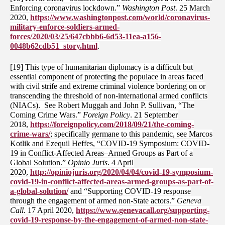
Enforcing coronavirus lockdown.”
Washington Post
. 25 March
2020,
https://www.washingtonpost.com/world/coronavirus-
military-enforce-soldiers-armed-
forces/2020/03/25/647cbbb6-6d53-11ea-a156-
0048b62cdb51_story.html
.
[19] This type of humanitarian diplomacy is a difficult but
essential component of protecting the populace in areas faced
with civil strife and extreme criminal violence bordering on or
transcending the threshold of non-international armed conflicts
(NIACs). See Robert Muggah and John P. Sullivan, “The
Coming Crime Wars.”
Foreign Policy
. 21 September
2018,
https://foreignpolicy.com/2018/09/21/the-coming-
crime-wars/
; specifically germane to this pandemic, see Marcos
Kotlik and Ezequil Heffes, “COVID-19 Symposium: COVID-
19 in Conflict-Affected Areas–Armed Groups as Part of a
Global Solution.”
Opinio Juris
. 4 April
2020,
http://opiniojuris.org/2020/04/04/covid-19-symposium-
covid-19-in-conflict-affected-areas-armed-groups-as-part-of-
a-global-solution/
and “Supporting COVID-19 response
through the engagement of armed non-State actors.”
Geneva
Call
. 17 April 2020,
https://www.genevacall.org/supporting-
covid-19-response-by-the-engagement-of-armed-non-state-