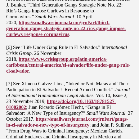
J. Bunker, “Third Generation Gangs Strategic Note No. 22:
Rio’s Gangs Impose Curfews in Response to
Coronavirus.”
Small Wars Journal
. 10 April
2020,
https://smallwarsjournal.com/jrnl/art/third-
generation-gangs-strategic-note-no-22-rios-gangs-impose-
curfews-response-coronavirus
.
[6] See “Life Under Gang Rule in El Salvador.” Inte
rnational
Crisis Group.
26 November
2018,
https://www.crisisgroup.org/latin-america-
caribbean/central-america/el-salvador/life-under-gang-rule-
el-salvador
.
[7] See Ximena Galvez Lima, “Inked or Not: Maras and Their
Participation in El Salvador’s Recent Armed Conflict.”
Journal
of International Humanitarian Legal Studies
. Vol. 10, Issue 2,
23 November 2019,
https://doi.org/10.1163/18781527-
01002002
; Juan Ricardo Gómez Hecht, “Gangs in El
Salvador: A New Type of Insurgency?”
Small Wars Journal
. 27
October 2017,
https://smallwarsjournal.com/jrnl/art/gangs-
in-el-salvador-a-new-type-of-insurgency
; and John P. Sullivan,
“From Drug Wars to Criminal Insurgency: Mexican Cartels,
Criminal Enclaves and Criminal Insurgency in Mexico and