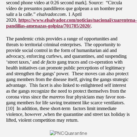
second phone video at 0:26 second mark]. Source: “Circula
vídeo de presuntos pandilleros que golpean a un hombre por
salir a la calle.”
elsalvador.com
. 1 April
2020,
https://www.elsalvador.com/noticias/nacional/cuarentena-
pandillas-amenazas-golpiza/701785/2020/
.
The pandemic crisis provides a range of opportunities and
threats to territorial criminal enterprises. The opportunity to
provide social control in the form of humanitarian aid and
advocacy, enforcing curfews, and quarantines, and suspending
‘street taxes,’ and
de facto
gang truces and co-operation with
health initiatives can promote public perceptions of legitimacy
and strengthen the gangs’ power. These moves can also protect
gang members from the disease itself, giving the gangs strategic
advantage. This facet is also linked to enlightened self interest
as the gangs recognize the need to protect themselves from the
corona virus since the
mareros
fear physicians may favor non-
gang members for life saving treatment like scarce ventilators.
[10] In addition, these short-term factors limit immediate
violence, however ,when the quarantine and street tax holiday is
lifted, violent competition may return.