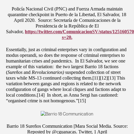
Policía Nacional Civil (PNC) and Fuerza Armada maintain
quarantine checkpoint in Puerto de la Libertad, El Salvador, 18
April 2020. Source: Secretaría de Comunicaciones de la
Presidencia de la República de El
Salvador,
https://twitter.com/ComunicacionSV/status/1251605
s=20.
Essentially, just as criminal enterprises vary in configuration and
modus operandi, so does the response of criminal enterprises to
humanitarian crises and pandemics. In El Salvador, we see one
example of this variation: the two largest Barrio 18 factions
(
Sureños
and
Revolucionarios)
suspended collection of street
taxes while MS-13 continued collecting them.[11][12][13] This
variation between gangs and regions is related to the network
configuration of gangs where local cliques and factions adapt to
local conditions.[14] In short, as Anna Sergi has cautioned:
“organised crime is not homogenous.”[15]
Barrio 18 Sureños Communication [Mara Social Media.
Source:
Reposted by @cguanacas. Twitter, 1 April