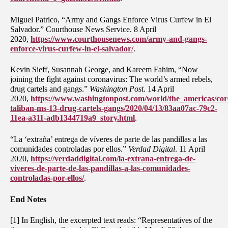
Miguel Patrico, “Army and Gangs Enforce Virus Curfew in El
Salvador.” Courthouse News Service. 8 April
2020,
https://www.courthousenews.com/army-and-gangs-
enforce-virus-curfew-in-el-salvador/
.
Kevin Sieff, Susannah George, and Kareem Fahim, “Now
joining the fight against coronavirus: The world’s armed rebels,
drug cartels and gangs.”
Washington Post
. 14 April
2020,
https://www.washingtonpost.com/world/the_americas/cor
taliban-ms-13-drug-cartels-gangs/2020/04/13/83aa07ac-79c2-
11ea-a311-adb1344719a9_story.html
.
“La ‘extraña’ entrega de víveres de parte de las pandillas a las
comunidades controladas por ellos.”
Verdad Digital
. 11 April
2020,
https://verdaddigital.com/la-extrana-entrega-de-
viveres-de-parte-de-las-pandillas-a-las-comunidades-
controladas-por-ellos/
.
End Notes
[1] In English, the excerpted text reads: “Representatives of the