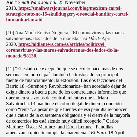
Aid.”
Small Wars Journal
. 25 November
2013,
https://smallwarsjournal.com/blog/mexican-cartel-
strategic-note-no-15-skullduggery-or-social-banditry-cartel-
humanitarian-aid
.
[10] Ana María Enciso Noguera, “El coronavirus y las maras
salvadoreñas: dos lados de la moneda.”
Al Día
. 9 April
2020,
https://aldianews.com/es/articles/politics/el-
coronavirus-y-las-maras-salvadorenas-dos-lados-de-la-
moneda/58138
.
[11] “El estado de excepción que se decretó hace más de dos
semanas en todo el país también ha trastocado su principal
fuente de financiamiento: la extorsión. Las dos facciones del
Barrio 18 –Sureños y Revolucionarios– han acordado dejar de
exigir dinero a buena parte de los comerciantes informales que
operan en sus zonas de control, mientras que la Mara
Salvatrucha-13 mantiene el cobro ilegal de dinero, conocido
como “renta”, a pesar de que fuentes de esa pandilla reconocen
que a causa de la cuarentena obligatoria y el cierre de la mayoría
de comercios les está siendo muy difícil recogerlo.” Carlos
Martínez, Óscar Martínez, and Efren Lemus, “Pandillas
amenazan a quien incumpla la cuarentena.”
El Faro
. 18 April