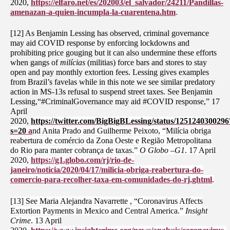
2020,
https://elfaro.net/es/202003/el_salvador/24211/Pandillas-
amenazan-a-quien-incumpla-la-cuarentena.htm
.
[12] As Benjamin Lessing has observed, criminal governance
may aid COVID response by enforcing lockdowns and
prohibiting price gouging but it can also undermine these efforts
when gangs of
milícias
(militias) force bars and stores to stay
open and pay monthly extortion fees. Lessing gives examples
from Brazil’s favelas while in this note we see similar predatory
action in MS-13s refusal to suspend street taxes. See Benjamin
Lessing,“#CriminalGovernance may aid #COVID response,” 17
April
2020,
https://twitter.com/BigBigBLessing/status/125124030029
s=20
a
nd Anita Prado and Guilherme Peixoto, “Milícia obriga
reabertura de comércio da Zona Oeste e Região Metropolitana
do Rio para manter cobrança de taxas.”
O Globo –G1
. 17 April
2020,
https://g1.globo.com/rj/rio-de-
janeiro/noticia/2020/04/17/milicia-obriga-reabertura-do-
comercio-para-recolher-taxa-em-comunidades-do-rj.ghtml
.
[13] See Maria Alejandra Navarrette , “Coronavirus Affects
Extortion Payments in Mexico and Central America.”
Insight
Crime
. 13 April