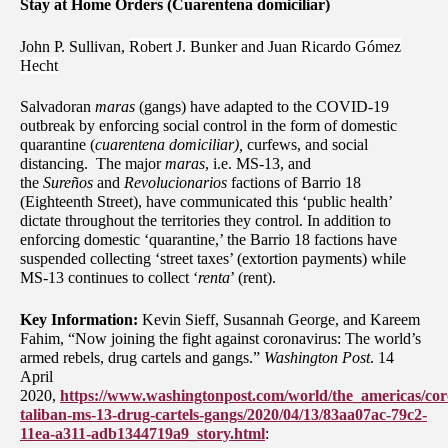
Stay at Home Orders (Cuarentena domiciliar)
John P. Sullivan,
Robert J. Bunker and Juan Ricardo Gómez
Hecht
Salvadoran
maras
(gangs) have adapted to the COVID-19
outbreak by enforcing social control in the form of domestic
quarantine (
cuarentena domiciliar),
curfews, and social
distancing. The major
maras
, i.e. MS-13, and
the
Sureños
and
Revolucionarios
factions of Barrio 18
(Eighteenth Street), have communicated this ‘public health’
dictate throughout the territories they control. In addition to
enforcing domestic ‘quarantine,’ the Barrio 18 factions have
suspended collecting ‘street taxes’ (extortion payments) while
MS-13 continues to collect ‘
renta
’ (rent).
Key Information:
Kevin Sieff, Susannah George, and Kareem
Fahim, “Now joining the fight against coronavirus: The world’s
armed rebels, drug cartels and gangs.”
Washington Post
. 14
April
2020,
https://www.washingtonpost.com/world/the_americas/cor
taliban-ms-13-drug-cartels-gangs/2020/04/13/83aa07ac-79c2-
11ea-a311-adb1344719a9_story.html
: