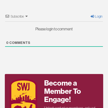
Subscribe
Login
Please login to comment
0
COMMENTS
Become a
Member To
Engage!
Unlock exclusive members-only ad-