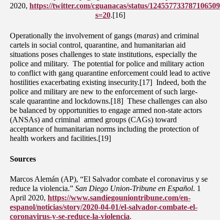
2020,
https://twitter.com/cguanacas/status/12455773378710650
s=20
.[16]
Operationally the involvement of gangs (
maras
) and criminal
cartels in social control, quarantine, and humanitarian aid
situations poses challenges to state institutions, especially the
police and military. The potential for police and military action
to conflict with gang quarantine enforcement could lead to active
hostilities exacerbating existing insecurity.[17] Indeed, both the
police and military are new to the enforcement of such large-
scale quarantine and lockdowns.[18] These challenges can also
be balanced by opportunities to engage armed non-state actors
(ANSAs) and criminal armed groups (CAGs) toward
acceptance of humanitarian norms including the protection of
health workers and facilities.[19]
Sources
Marcos Alemán (AP), “El Salvador combate el coronavirus y se
reduce la violencia.”
San Diego Union-Tribune en Español
. 1
April 2020,
https://www.sandiegouniontribune.com/en-
espanol/noticias/story/2020-04-01/el-salvador-combate-el-
coronavirus-y-se-reduce-la-violencia
.