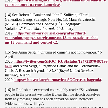
2020,
https://www.insightcrime.org/news/analysis/coronavirus-
extortion-mexico-central-america/
.
[14] See Robert J. Bunker and John P. Sullivan, “Third
Generation Gangs Strategic Note No. 13: Mara Salvatrucha
2
(MS-13) Command and Control (C
) Geographic
Variations.”
Small Wars Journal
. 29 January
2019,
https://smallwarsjournal.com/jrnl/art/third-
generation-gangs-strategic-note-no-13-mara-salvatrucha-
ms-13-command-and-control-c2
.
[15] See Anna Sergi, “’Organised crime’ is not homogenous.” 6
April
2020,
https://twitter.com/SHOC_RUSI/status/12472197046719
s=20
and Anna Sergi, “Organised Crime and the Coronavirus-
Crisis: A Research Agenda.”
RUSI (Royal United Services
Institute).
6 April
2020,
https://shoc.rusi.org/coronavirusSOCresearchagenda
.
[16]
In English the excerpted text roughly reads: “
Salvadoran
people in the present we make it clear that we detach ourselves
from any message that has been spread on social networks
(videos, audios, writings),