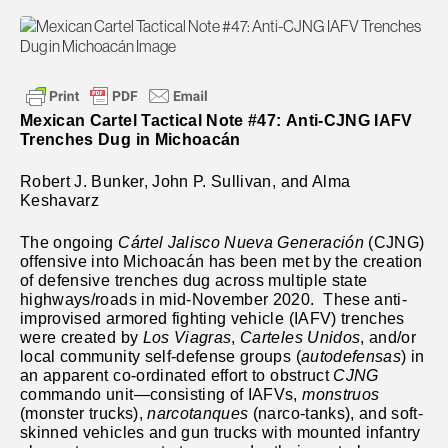
Mexican Cartel Tactical Note #
47
:
Anti-CJNG IAFV
Trenches
Dug in Michoacán
Robert J. Bunker,
John P. Sullivan, and Alma
Keshavarz
The ongoing
Cártel Jalisco Nueva Generación
(CJNG)
offensive into Michoacán has been met by the creation
of defensive trenches dug across
multiple state
highways/roads in mid-November 2020. These anti-
improvised armored fighting vehicle (IAFV) trenches
were created by
Los Viagras
,
Carteles Unidos
, and/or
local community self-defense groups (
autodefensas
) in
an apparent co-
ordinated effort to obstruct
CJNG
commando unit—consisting of IAFVs,
monstruos
(monster trucks),
narcotanques
(narco-tanks), and soft-
skinned vehicles and gun trucks with mounted infantry