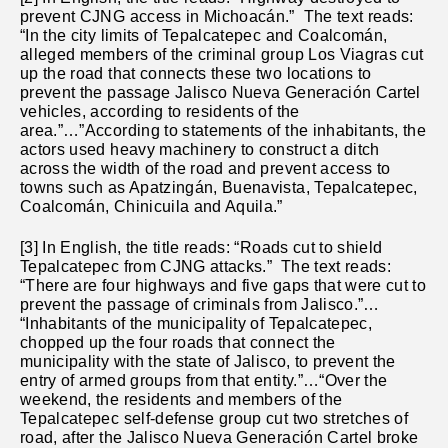
prevent CJNG access in Michoacán.” The text reads:
“In the city limits of Tepalcatepec and Coalcomán,
alleged members of the criminal group Los Viagras cut
up the road that connects these two locations to
prevent the passage Jalisco Nueva Generación Cartel
vehicles, according to residents of the
area.”…”According to statements of the inhabitants, the
actors used heavy machinery to construct a ditch
across the width of the road and prevent access to
towns such as Apatzingán, Buenavista, Tepalcatepec,
Coalcomán, Chinicuila and Aquila.”
[3] In English, the title reads: “Roads cut to shield
Tepalcatepec from CJNG attacks.”
The text reads:
“There are four highways and five gaps that were cut to
prevent the passage of criminals from Jalisco.”…
“Inhabitants of the municipality of Tepalcatepec,
chopped up the four roads that connect the
municipality with the state of Jalisco, to prevent the
entry of armed groups from that entity.”…“Over the
weekend, the residents and members of the
Tepalcatepec self-defense group cut two stretches of
road, after the Jalisco Nueva Generación Cartel broke