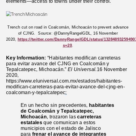
elements—
access to towns under their control.
Trench cut on road in Coalcomán, Michoacán to prevent advance
of CJNG.
Source: @DannyRangelGDL, 16 November
2020,
https://twitter.com/DannyRangelGDL/status/13284893259490
s=20
.
Key Information:
“Habitantes modifican carreteras
para evitar avance del CJNG en Coalcomán y
Tepalcatepec, Michoacán.”
El Universal.
16 November
2020,
https://www.eluniversal.com.mx/estados/habitantes-
modifican-carreteras-para-evitar-avance-del-cjng-en-
coalcoman-y-tepalcatepec
:
En un hecho sin precedentes,
habitantes
de Coalcomán y Tepalcatepec,
Michoacán
, trozaron las
carreteras
estatales
que comunican a estos
municipios con el estado de Jalisco
para
frenar el avance de integrantes