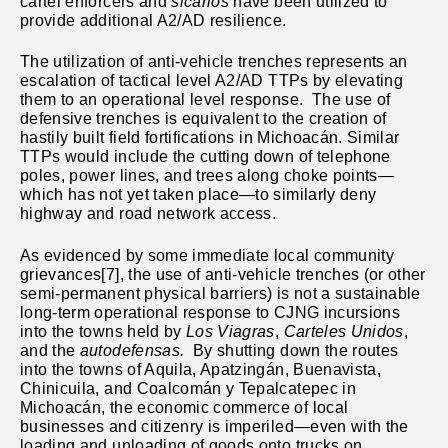
cartel enforcers and
sicarios
have been utilized to
provide additional A2/AD resilience.
The utilization of anti-vehicle trenches represents an
escalation of tactical level A2/AD TTPs by elevating
them to an operational level response. The use of
defensive trenches is equivalent to the creation of
hastily built field fortifications in
Michoacán
. Similar
TTPs would include the cutting down of telephone
poles, power lines, and trees along choke points—
which has not yet taken place—to similarly deny
highway and road network access.
As evidenced by some immediate local community
grievances[7], the use of anti-vehicle trenches (or other
semi-permanent physical barriers) is not a sustainable
long-term operational response to CJNG incursions
into the towns held by
Los Viagras
,
Carteles Unidos
,
and the
autodefensas.
By shutting down the routes
into the towns of Aquila, Apatzingán, Buenavista,
Chinicuila, and Coalcomán y Tepalcatepec in
Michoacán, the economic commerce of local
businesses and citizenry is imperiled—even with the
loading and unloading of goods onto trucks on