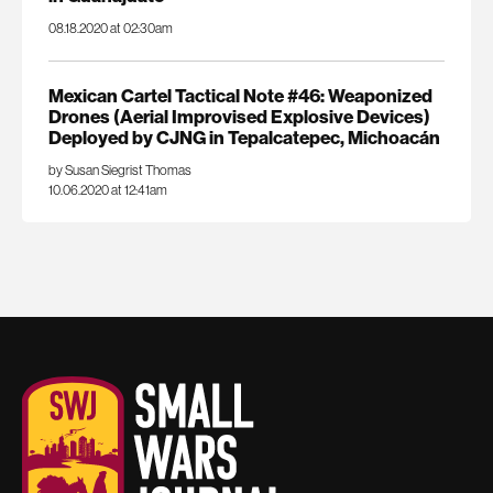
08.18.2020 at 02:30am
Mexican Cartel Tactical Note #46: Weaponized
Drones (Aerial Improvised Explosive Devices)
Deployed by CJNG in Tepalcatepec, Michoacán
by Susan Siegrist Thomas
10.06.2020 at 12:41am