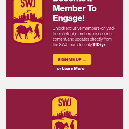
Member To
Engage!
Unlock exclusive members-only ad-
free content, members discussion,
content, and updates directly from
the SWJ Team, for only
$10/yr
.
SIGN ME UP →
or Learn More