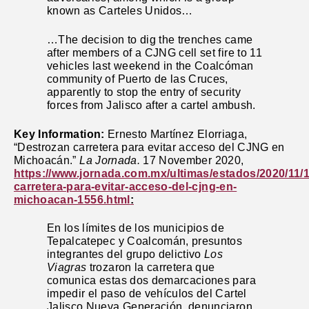
known as Carteles Unidos…
…The decision to dig the trenches came
after members of a CJNG cell set fire to 11
vehicles last weekend in the Coalcóman
community of Puerto de las Cruces,
apparently to stop the entry of security
forces from Jalisco after a cartel ambush.
Key Information:
Ernesto Martínez Elorriaga,
“Destrozan carretera para evitar acceso del CJNG en
Michoacán.”
La Jornada.
17 November 2020,
https://www.jornada.com.mx/ultimas/estados/2020/11/
carretera-para-evitar-acceso-del-cjng-en-
michoacan-1556.html
:
En los límites de los municipios de
Tepalcatepec y Coalcomán, presuntos
integrantes del grupo delictivo
Los
Viagras
trozaron la carretera que
comunica estas dos demarcaciones para
impedir el paso de vehículos del Cartel
Jalisco Nueva Generación, denunciaron