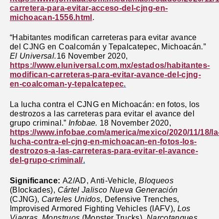
carretera-para-evitar-acceso-del-cjng-en-
michoacan-1556.html
.
“Habitantes modifican carreteras para evitar avance
del CJNG en Coalcomán y Tepalcatepec, Michoacán.”
El Universal.
16 November 2020,
https://www.eluniversal.com.mx/estados/habitantes-
modifican-carreteras-para-evitar-avance-del-cjng-
en-coalcoman-y-tepalcatepec
.
La lucha contra el CJNG en Michoacán: en fotos, los
destrozos a las carreteras para evitar el avance del
grupo criminal.”
Infobae.
18 November 2020,
https://www.infobae.com/america/mexico/2020/11/18/la
lucha-contra-el-cjng-en-michoacan-en-fotos-los-
destrozos-a-las-carreteras-para-evitar-el-avance-
del-grupo-criminal/
.
Significance:
A2/AD,
Anti-Vehicle,
Bloqueos
(Blockades),
Cártel Jalisco Nueva Generación
(CJNG),
Carteles Unidos
, Defensive Trenches,
Improvised Armored Fighting Vehicles (IAFV),
Los
Viagras
,
Monstruos
(Monster Trucks),
Narcotanques