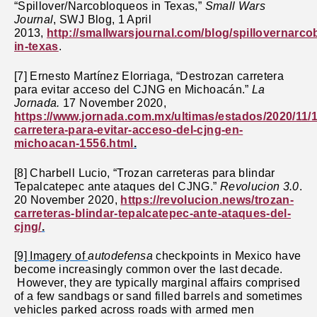
“Spillover/Narcobloqueos in Texas,”
Small Wars
Journal
, SWJ Blog, 1 April
2013,
http://smallwarsjournal.com/blog/spillovernarc
in-texas
.
[7]
Ernesto Martínez Elorriaga, “Destrozan carretera
para evitar acceso del CJNG en Michoacán.”
La
Jornada.
17 November 2020,
https://www.jornada.com.mx/ultimas/estados/2020/11/
carretera-para-evitar-acceso-del-cjng-en-
michoacan-1556.html
.
[8] Charbell Lucio, “Trozan carreteras para blindar
Tepalcatepec ante ataques del CJNG.”
Revolucion 3.0
.
20 November 2020,
https://revolucion.news/trozan-
carreteras-blindar-tepalcatepec-ante-ataques-del-
cjng/
.
[9] Imagery of
autodefensa
checkpoints in Mexico have
become increasingly common over the last decade.
However, they are typically marginal affairs comprised
of a few sandbags or sand filled barrels and sometimes
vehicles parked across roads with armed men