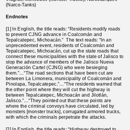
(Narco-Tanks)
Endnotes
[1] In English, the title reads: “Residents modify roads
to prevent CJNG advance in Coalcomán and
Tepalcatepec, Michoacán.” The text reads: “In an
unprecedented event, residents of Coalcomán and
Tepalcatepec, Michoacán, cut up the state roads that
connect these municipalities with the state of Jalisco to
stop the advance of members of the Jalisco Nueva
Generación Cartel (CJNG) who were besieging
them.”…“The road sections that have been cut are
between La Limonera, municipality of Coalcomán and
Pinolapa, Tepalcatepec.”…“The residents warned that
the other point where they will cut the highway is
between Tepalcatepec, Michoacán and Jilotlán,
Jalisco.”…“They pointed out that these points are
where the criminal convoys have circulated, led by
monsters [monster trucks], corrugated armored trucks,
with which the criminals perpetrate the attacks.
[2] In English, the title reads: “Highway destroyed to