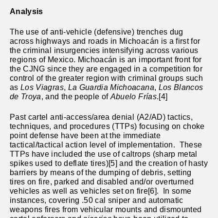
Analysis
The use of anti-vehicle (defensive) trenches dug
across highways and roads in
Michoacán is a first for
the criminal insurgencies intensifying across various
regions of Mexico
. Michoacán is an important front for
the CJNG since they are engaged in a competition for
control of the greater region with criminal groups such
as
Los Viagras
,
La Guardia Michoacana
,
Los Blancos
de Troya
, and the people of
Abuelo Frías
.[4]
Past cartel anti-access/area denial (A2/AD) tactics,
techniques, and procedures (TTPs) focusing on choke
point defense have been at the immediate
tactical/tactical action level of implementation. These
TTPs have included the use of caltrops (sharp metal
spikes used to deflate tires)[5] and the creation of hasty
barriers by means of the dumping of debris, setting
tires on fire, parked and disabled and/or overturned
vehicles as well as vehicles set on fire[6]. In some
instances, covering .50 cal sniper and automatic
weapons fires from vehicular mounts and dismounted