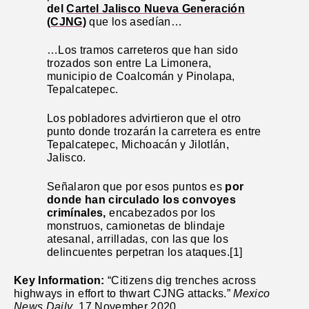
del
Cartel Jalisco Nueva Generación
(CJNG)
que los asedían…
…Los tramos carreteros que han sido
trozados son entre La Limonera,
municipio de Coalcomán y Pinolapa,
Tepalcatepec.
Los pobladores advirtieron que el otro
punto donde trozarán la carretera es entre
Tepalcatepec, Michoacán y Jilotlán,
Jalisco.
Señalaron que por esos puntos es
por
donde han circulado los convoyes
crimínales,
encabezados por los
monstruos, camionetas de blindaje
atesanal, arrilladas, con las que los
delincuentes perpetran los ataques.[1]
Key Information:
“Citizens dig trenches across
highways in effort to thwart CJNG attacks.”
Mexico
News Daily
. 17 November 2020,