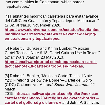
into communities in Coalcomán, which border
Tepalcatepec.”
[4] Habitantes modifican carreteras para evitar avance
del CJNG en Coalcomán y Tepalcatepec, Michoacán.”
El Universal.
16 November 2020,
https://www.eluniversal.com.mx/estados/habitantes-
modifican-carreteras-para-evitar-avance-del-cjng-
en-coalcoman-y-tepalcatepec
.
[5]
Robert J. Bunker and Khirin Bunker, “Mexican
Cartel Tactical Note # 18: Cartel Caltrop Use in Texas.”
Small Wars Journal.
23 May 2013,
https://smallwarsjournal.com/blog/mexican-cartel-
tactical-note-18-cartel-caltrop-use-in-texas
.
[6] Robert J. Bunker, “Mexican Cartel Tactical Note
#23: Firefights Below the Border—Cartel del Golfo
(CDG) Ciclones vs. Metros.”
Small Wars Journal.
22
March
2015,
https://smallwarsjournal.com/jrnl/art/mexican-
cartel-tactical-note-23-firefights-below-the-border—
cartel-del-golfo-cdg-ciclones-v
and John P. Sullivan,