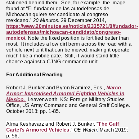
stationed behind them. See, for example, the image
found at “El fundador de las autodefensas de
Michoacán quiere ser candidato al congreso
mexicano.”
20 Minutos
. 29 December 2014,
https://www.20minutos.es/noticia/2335721/0/fundador-
autodefensas/michoacan-candidato/congreso-
mexico/
. Note the fixed position is fortified better than
most. It includes a low dirt berm across the road with a
vehicle next to it that can be moved, making it operate
much like a mobile gate. Still, it would stand little
chance against a CJNG commando unit.
For Additional Reading
Robert J. Bunker and Byron Ramirez, Eds.,
Narco
Armor: Improvised Armored Fighting Vehicles in
Mexico.
Leavenworth, KS: Foreign Military Studies
Office, US Army Command and General Staff College.
October 2013: pp. 1-85.
Alma Keshavarz and Robert J. Bunker, “
The Gulf
Cartel’s Armored Vehicles
.”
OE Watch
.
March 2019:
p. 56.