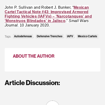
John P. Sullivan and Robert J. Bunker, “
Mexican
Cartel Tactical Note #43: Improvised Armored
Fighting Vehicles (IAFVs) – ‘Narcotanques’ and
‘Monstruos Blindados
’ in Jalisco
.”
Small Wars
Journal
.
10 January 2020.
Tags:
Autodefensas
,
Defensive Trenches
,
IAFV
,
Mexico Cartels
ABOUT THE AUTHOR
Article Discussion: