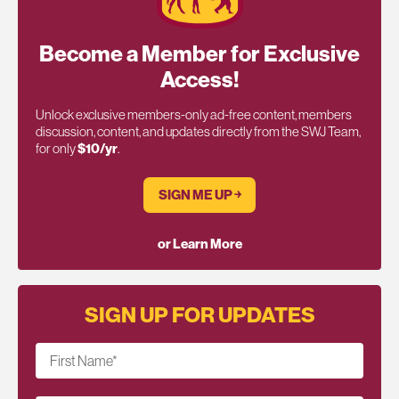
Become a Member for Exclusive
Access!
Unlock exclusive members-only ad-free content, members
discussion, content, and updates directly from the SWJ Team,
for only
$10/yr
.
SIGN ME UP ￫
or Learn More
SIGN UP FOR UPDATES
First Name
*