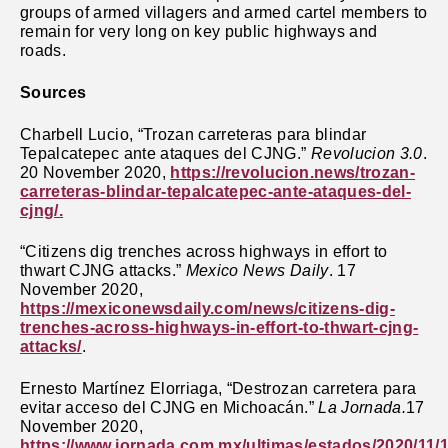
groups of armed villagers and armed cartel members to
remain for very long on key public highways and
roads.
Sources
Charbell Lucio, “Trozan carreteras para blindar
Tepalcatepec ante ataques del CJNG.”
Revolucion 3.0
.
20 November 2020,
https://revolucion.news/trozan-
carreteras-blindar-tepalcatepec-ante-ataques-del-
cjng/.
“Citizens dig trenches across highways in effort to
thwart CJNG attacks.”
Mexico News Daily
. 17
November 2020,
https://mexiconewsdaily.com/news/citizens-dig-
trenches-across-highways-in-effort-to-thwart-cjng-
attacks/
.
Ernesto Martínez Elorriaga, “Destrozan carretera para
evitar acceso del CJNG en Michoacán.”
La Jornada.
17
November 2020,
https://www.jornada.com.mx/ultimas/estados/2020/11/