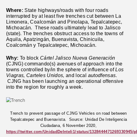
Where:
State highways/roads with four roads
interrupted by at least five trenches cut between La
Limonera, Coalcomán and Pinolapa, Tepalcatepec,
Michoacán. These roads ultimately lead to Jalisco
(state). The trenches obstruct access to the towns of
Aquila, Apatzingán, Buenavista, Chinicuila,
Coalcomán y Tepalcatepec, Michoacán.
Why:
To block
Cártel Jalisco Nueva Generación
(CJNG) commando(s)
avenues of approach into the
towns controlled by/in the sphere of influence of
Los
Viagras,
Carteles Unidos,
and local
autodfensas
.
CJNG has been launching an operational offensive
into the region for roughly a week.
Trench to prevent passage of CJNG Vehicles on road between
Tepalcatepec and Buenavista.
Source: Unidad De Inteligencia
Ciudadana, 6 November 2020,
https://twitter.com/UnidadDeInteli1/status/1328444471269330945/p